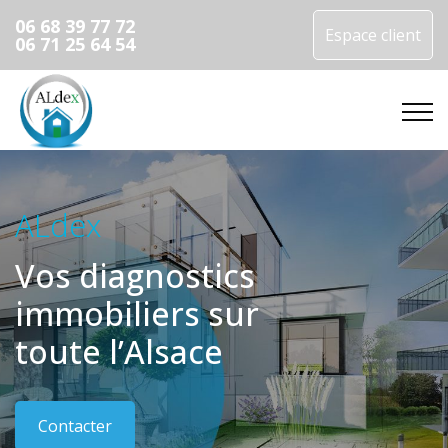
06 68 39 77 72
Espace client
06 71 25 64 54
ALdex
Vos diagnostics
immobiliers sur
toute l’Alsace
Contacter