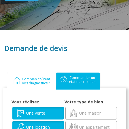
Demande de devis
Commander un
Combien coûtent
état des risques
vos diagnostics ?
Vous réalisez
Votre type de bien
Une vente
Une maison
Une location
Un appartement