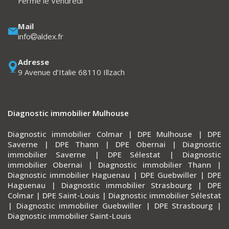
Fermé le Vendredi
Mail
info
aldex.fr
Adresse
9 Avenue d’Italie 68110 Illzach
Diagnostic immobilier Mulhouse
Diagnostic immobilier Colmar
|
DPE Mulhouse
|
DPE
Saverne
|
DPE Thann
|
DPE Obernai
|
Diagnostic
immobilier Saverne
|
DPE Sélestat
|
Diagnostic
immobilier Obernai
|
Diagnostic immobilier Thann
|
Diagnostic immobilier Haguenau
|
DPE Guebwiller
|
DPE
Haguenau
|
Diagnostic immobilier Strasbourg
|
DPE
Colmar
|
DPE Saint-Louis
|
Diagnostic immobilier Sélestat
|
Diagnostic immobilier Guebwiller
|
DPE Strasbourg
|
Diagnostic immobilier Saint-Louis